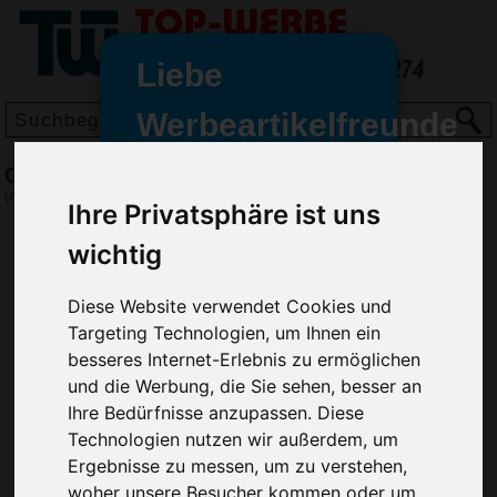
Liebe
Werbeartikelfreunde
und -
Gelkissenbox Double
wir sind wieder für Sie da
(Art.-Nr.:
EL3457
)
Ihre Privatsphäre ist uns
freundinnen,
wichtig
Seit dem 11. Januar 2022 haben
wir unsere aktiven Geschäfte an
die Firma Advertika übergeben.
Diese Website verwendet Cookies und
Targeting Technologien, um Ihnen ein
Ab sofort können Sie sich bei
besseres Internet-Erlebnis zu ermöglichen
Anfragen und Bestellungen
und die Werbung, die Sie sehen, besser an
vertrauensvoll an Ihre neuen
Ihre Bedürfnisse anzupassen. Diese
Werbemittel-Experten Christian
Technologien nutzen wir außerdem, um
Walter und Nico Vieira wenden.
Ergebnisse zu messen, um zu verstehen,
woher unsere Besucher kommen oder um