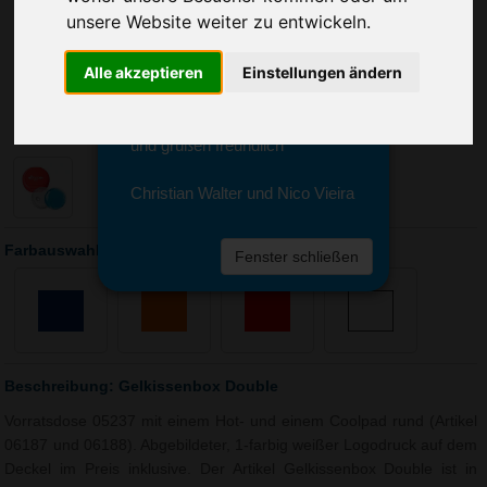
Sie erreichen sie von Montag bis
unsere Website weiter zu entwickeln.
Freitag zwischen 8 und 18 Uhr
unter 0611 94 585 2749 oder
Alle akzeptieren
Einstellungen ändern
info@advertika.de.
Wir freuen uns auf Ihre Anfrage
und grüßen freundlich
Christian Walter und Nico Vieira
Farbauswahl: Gelkissenbox Double
Fenster schließen
Beschreibung: Gelkissenbox Double
Vorratsdose 05237 mit einem Hot- und einem Coolpad rund (Artikel
06187 und 06188). Abgebildeter, 1-farbig weißer Logodruck auf dem
Deckel im Preis inklusive. Der Artikel Gelkissenbox Double ist in