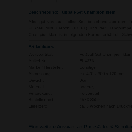
Beschreibung: Fußball-Set Champion klein
Alles gut verstaut. Tolles Set, bestehend aus dem 
Fußball Mini Carbon (07761) und der Handpumpe (
Champion klein ist in folgenden Farben erhältlich: Sch
Artikeldaten:
Werbeartikel:
Fußball-Set Champion klein
Artikel Nr.:
EL4376
Marke / Hersteller:
Sonstige
Abmessung:
ca. 470 x 300 x 120 mm
Gewicht:
0kg
Material:
andere,
Verpackung:
Polybeutel
Bestelleinheit:
4573 Stück
Lieferzeit:
ca. 3 Wochen nach Druckfre
Eine weitere Auswahl an Rucksäcke & Schultert