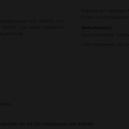
Aufgrund der ständigen A
Preisen und Verfügbarkei
Fußballrucksack Netz (06653), dem
06083). Der Artikel Fußball-Set
Werbefläche(n):
warz/Rot/Gelb.
Druck auf Anfrage, Trans
- Bitte kontaktieren Sie u
igabe.
aschen die für Sie interessant sein könnte: