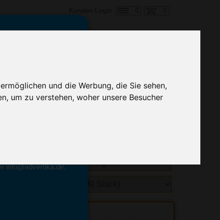
0
0
Kunden Login
en,
€ 14,95
ringung ab:
 ermöglichen und die Werbung, die Sie sehen,
alle Preise zzgl. MwSt.
en, um zu verstehen, woher unsere Besucher
hnelle Preiskalkulation
geben.
emittel-Experten
r info@advertika.de.
ebot