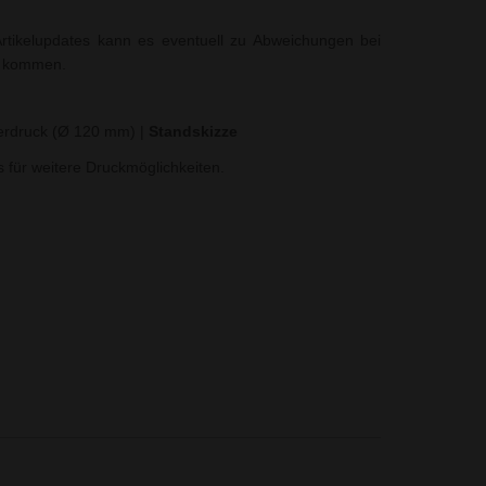
rtikelupdates kann es eventuell zu Abweichungen bei
t kommen.
ferdruck (Ø 120 mm)
|
Standskizze
ns für weitere Druckmöglichkeiten.