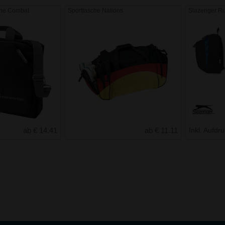
che Combat
Sporttasche Nations
Slazenger R
ab € 14.41
ab € 11.11
Inkl. Aufdr