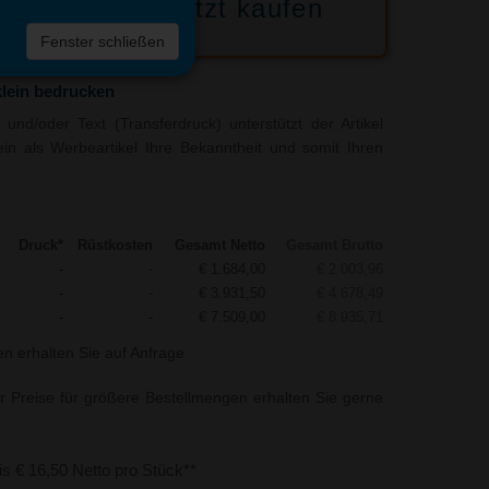
Jetzt kaufen
 die
Fenster schließen
liste
lein bedrucken
und/oder Text (Transferdruck) unterstützt der Artikel
in als Werbeartikel Ihre Bekanntheit und somit Ihren
Druck*
Rüstkosten
Gesamt Netto
Gesamt Brutto
-
-
€ 1.684,00
€ 2.003,96
-
-
€ 3.931,50
€ 4.678,49
-
-
€ 7.509,00
€ 8.935,71
n erhalten Sie auf Anfrage
r Preise für größere Bestellmengen erhalten Sie gerne
bis € 16,50 Netto pro Stück**