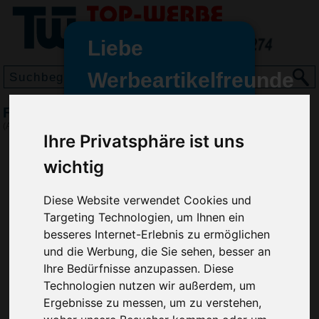
Liebe
Werbeartikelfreunde
und -
Fruchtgummi Tütchen 15g
wir sind wieder für Sie da
(Art.-Nr.:
SW2245
)
Ihre Privatsphäre ist uns
freundinnen,
wichtig
Seit dem 11. Januar 2022 haben
wir unsere aktiven Geschäfte an
die Firma Advertika übergeben.
Diese Website verwendet Cookies und
Targeting Technologien, um Ihnen ein
Ab sofort können Sie sich bei
besseres Internet-Erlebnis zu ermöglichen
Anfragen und Bestellungen
und die Werbung, die Sie sehen, besser an
vertrauensvoll an Ihre neuen
Ihre Bedürfnisse anzupassen. Diese
Werbemittel-Experten Christian
Technologien nutzen wir außerdem, um
Walter und Nico Vieira wenden.
Ergebnisse zu messen, um zu verstehen,