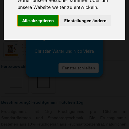
woher unsere Besucher kommen oder um
Sie erreichen sie von Montag bis
unsere Website weiter zu entwickeln.
Freitag zwischen 8 und 18 Uhr
unter 0611 94 585 2749 oder
info@advertika.de.
Alle akzeptieren
Einstellungen ändern
Wir freuen uns auf Ihre Anfrage
und grüßen freundlich
Christian Walter und Nico Vieira
Farbauswahl: Fruchtgummi Tütchen 15g
Fenster schließen
Beschreibung: Fruchtgummi Tütchen 15g
Fruchtgummis mit 15g Fruchtgummis pro Tütchen in
Standardformen und Standardgeschmak. Die Fruchtgummis
bestehen aus 10% Fruchgehalt aus Fruchsaftkonzentrat, natürlichen