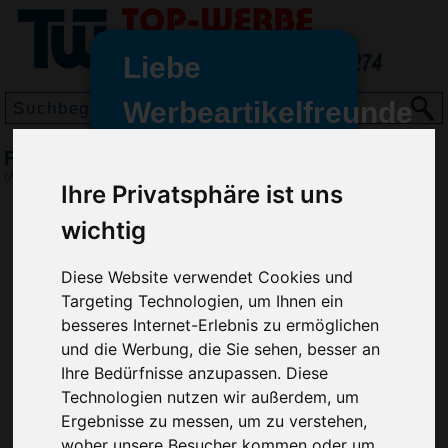
Liebe
Werbeartikelfreunde
und -
Freizeittasche Curvature
wir sind wieder für Sie da
(Art.-Nr.:
EL4235
)
Ihre Privatsphäre ist uns
freundinnen,
wichtig
Seit dem 11. Januar 2022 haben
wir unsere aktiven Geschäfte an
die Firma Advertika übergeben.
Diese Website verwendet Cookies und
Targeting Technologien, um Ihnen ein
Ab sofort können Sie sich bei
besseres Internet-Erlebnis zu ermöglichen
Anfragen und Bestellungen
und die Werbung, die Sie sehen, besser an
vertrauensvoll an Ihre neuen
Ihre Bedürfnisse anzupassen. Diese
Werbemittel-Experten Christian
Technologien nutzen wir außerdem, um
Walter und Nico Vieira wenden.
Ergebnisse zu messen, um zu verstehen,
woher unsere Besucher kommen oder um