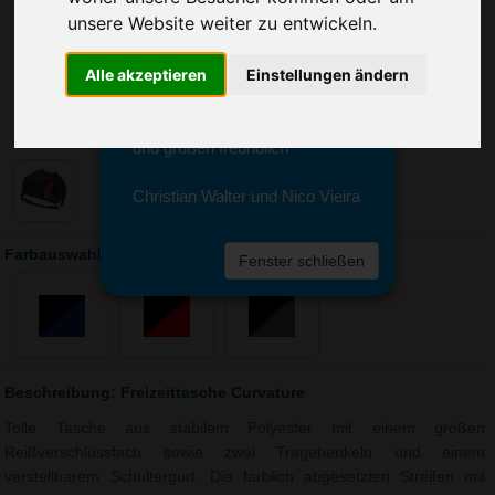
Sie erreichen sie von Montag bis
unsere Website weiter zu entwickeln.
Freitag zwischen 8 und 18 Uhr
unter 0611 94 585 2749 oder
Alle akzeptieren
Einstellungen ändern
info@advertika.de.
Wir freuen uns auf Ihre Anfrage
und grüßen freundlich
Christian Walter und Nico Vieira
Farbauswahl: Freizeittasche Curvature
Fenster schließen
Beschreibung: Freizeittasche Curvature
Tolle Tasche aus stabilem Polyester mit einem großen
Reißverschlussfach sowie zwei Tragehenkeln und einem
verstellbarem Schultergurt. Die farblich abgesetzten Streifen mit