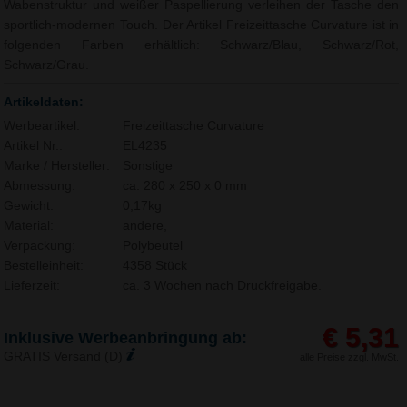
Wabenstruktur und weißer Paspellierung verleihen der Tasche den
sportlich-modernen Touch. Der Artikel Freizeittasche Curvature ist in
folgenden Farben erhältlich: Schwarz/Blau, Schwarz/Rot,
Schwarz/Grau.
Artikeldaten:
Werbeartikel:
Freizeittasche Curvature
Artikel Nr.:
EL4235
Marke / Hersteller:
Sonstige
Abmessung:
ca. 280 x 250 x 0 mm
Gewicht:
0,17kg
Material:
andere,
Verpackung:
Polybeutel
Bestelleinheit:
4358 Stück
Lieferzeit:
ca. 3 Wochen nach Druckfreigabe.
€ 5,31
Inklusive Werbeanbringung ab:
GRATIS Versand (D)
alle Preise zzgl. MwSt.