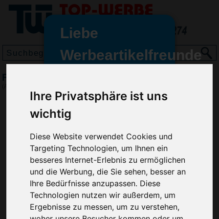
Liebe
Werbeartikelfreunde
und -
Fliegenklatsche Logo, Orange
wir sind wieder für Sie da
(Art.-Nr.:
EL4097-007
)
Ihre Privatsphäre ist uns
freundinnen,
wichtig
Seit dem 11. Januar 2022 haben
wir unsere aktiven Geschäfte an
die Firma Advertika übergeben.
Diese Website verwendet Cookies und
Targeting Technologien, um Ihnen ein
Ab sofort können Sie sich bei
besseres Internet-Erlebnis zu ermöglichen
Anfragen und Bestellungen
und die Werbung, die Sie sehen, besser an
vertrauensvoll an Ihre neuen
Ihre Bedürfnisse anzupassen. Diese
Werbemittel-Experten Christian
Technologien nutzen wir außerdem, um
Walter und Nico Vieira wenden.
Ergebnisse zu messen, um zu verstehen,
woher unsere Besucher kommen oder um