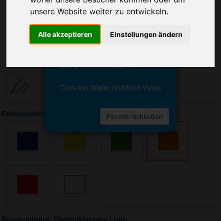
Sie erreichen sie von Montag bis
unsere Website weiter zu entwickeln.
Freitag zwischen 8 und 18 Uhr
unter 0611 94 585 2749 oder
info@advertika.de.
Alle akzeptieren
Einstellungen ändern
Wir freuen uns auf Ihre Anfrage
und grüßen freundlich
Christian Walter und Nico Vieira
Farbauswahl: Fliegenklatsche Logo
Fenster schließen
Beschreibung: Fliegenklatsche Logo