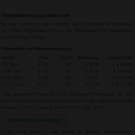
Fliegenklatsche Logo bedrucken
Bedruckt mit Ihrem Logo und/oder Text (Tampondruck) unterstützt
der Artikel Fliegenklatsche Logo als Werbeartikel Ihre Bekanntheit
und somit Ihren Erfolg.
Preistabelle mit Werbeanbringung*
Anzahl
Preis
Druck*
Rüstkosten
Gesamt Netto
500 Stück
€ 1,83
inkl.
€ 34,00
€ 949,00
1.000 Stück
€ 1,51
inkl.
€ 34,00
€ 1.544,00
5.000 Stück
€ 1,29
inkl.
€ 34,00
€ 6.484,00
10.000 Stück
€ 1,21
inkl.
€ 34,00
€ 12.134,00
* Die genannten Preise sind Inkl. 1-farbigem Werbedruck als Text
und / oder Logo mittig des Fliegenklatsche Logo. Die Einstellkosten
betragen pro Druckfarbe & -position € 34,- zzgl. MwSt.
Kostenloses Angebot
Preise ohne Aufdruck oder Preise für größere Bestellmengen