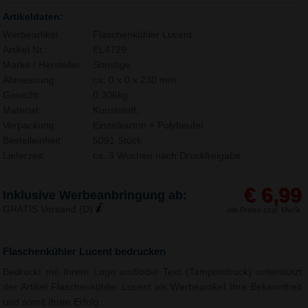
Artikeldaten:
Werbeartikel:
Flaschenkühler Lucent
Artikel Nr.:
EL4729
Marke / Hersteller:
Sonstige
Abmessung:
ca. 0 x 0 x 230 mm
Gewicht:
0,306kg
Material:
Kunststoff,
Verpackung:
Einzelkarton + Polybeutel
Bestelleinheit:
5091 Stück
Lieferzeit:
ca. 3 Wochen nach Druckfreigabe.
€ 6,99
Inklusive Werbeanbringung ab:
GRATIS Versand (D)
alle Preise zzgl. MwSt.
Flaschenkühler Lucent bedrucken
Bedruckt mit Ihrem Logo und/oder Text (Tampondruck) unterstützt
der Artikel Flaschenkühler Lucent als Werbeartikel Ihre Bekanntheit
und somit Ihren Erfolg.