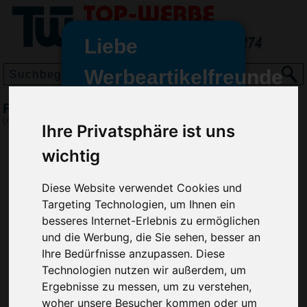
Liebe
Werbeartikelfreunde
und -
Flaschenkühler Lucent
wir sind wieder für Sie da
(Art.-Nr.:
EL4729
)
Ihre Privatsphäre ist uns
freundinnen,
wichtig
Seit dem 11. Januar 2022 haben
wir unsere aktiven Geschäfte an
Diese Website verwendet Cookies und
die Firma Advertika übergeben.
Targeting Technologien, um Ihnen ein
Ab sofort können Sie sich bei
besseres Internet-Erlebnis zu ermöglichen
Anfragen und Bestellungen
und die Werbung, die Sie sehen, besser an
vertrauensvoll an Ihre neuen
Ihre Bedürfnisse anzupassen. Diese
Werbemittel-Experten Christian
Technologien nutzen wir außerdem, um
Walter und Nico Vieira wenden.
Ergebnisse zu messen, um zu verstehen,
woher unsere Besucher kommen oder um