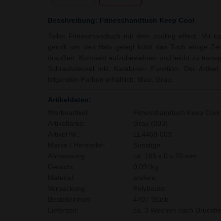
Beschreibung: Fitnesshandtuch Keep Cool
Tolles Fitnesshandtuch mit dem cooling effect. Mit k
gerollt um den Hals gelegt kühlt das Tuch einige Zei
draußen. Kompakt aufzubewahren und leicht zu transpor
Schraubdeckel inkl. Karabiner- Funktion. Der Artike
folgenden Farben erhältlich: Blau, Grau.
Artikeldaten:
Werbeartikel:
Fitnesshandtuch Keep Cool
Artikelfarbe:
Grau (003)
Artikel Nr.:
EL4468-003
Marke / Hersteller:
Sonstige
Abmessung:
ca. 165 x 0 x 70 mm
Gewicht:
0,091kg
Material:
andere,
Verpackung:
Polybeutel
Bestelleinheit:
4707 Stück
Lieferzeit:
ca. 3 Wochen nach Druckfre