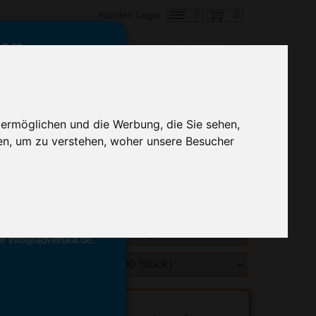
0
0
Kunden Login
en,
€ 3,38
ringung ab:
 ermöglichen und die Werbung, die Sie sehen,
alle Preise zzgl. MwSt.
en, um zu verstehen, woher unsere Besucher
hnelle Preiskalkulation
geben.
emittel-Experten
r info@advertika.de.
ebot