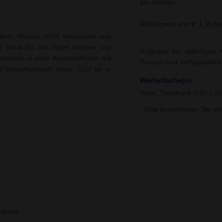
auf Anfrage.
Artikelpreis von € 3,38 bi
altem Wasser leicht befeuchtet und
t. Ideal für den Sport drinnen und
Aufgrund der ständigen A
tieren in einer Kunststoffdose mit
Preisen und Verfügbarkei
l Fitnesshandtuch Keep Cool ist in
Werbefläche(n):
Seite, Siebdruck (190 x 
- Bitte kontaktieren Sie u
igabe.