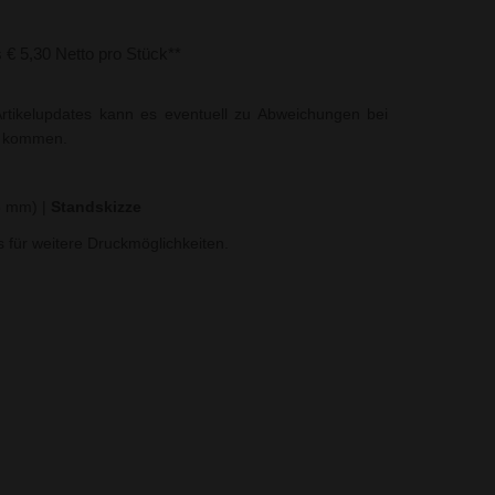
s € 5,30 Netto pro Stück**
rtikelupdates kann es eventuell zu Abweichungen bei
t kommen.
25 mm)
|
Standskizze
ns für weitere Druckmöglichkeiten.