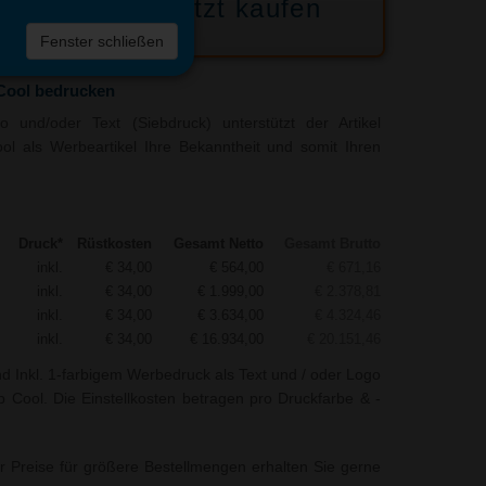
Jetzt kaufen
 die
Fenster schließen
liste
Cool bedrucken
 und/oder Text (Siebdruck) unterstützt der Artikel
l als Werbeartikel Ihre Bekanntheit und somit Ihren
Druck*
Rüstkosten
Gesamt Netto
Gesamt Brutto
inkl.
€ 34,00
€ 564,00
€ 671,16
inkl.
€ 34,00
€ 1.999,00
€ 2.378,81
inkl.
€ 34,00
€ 3.634,00
€ 4.324,46
inkl.
€ 34,00
€ 16.934,00
€ 20.151,46
nd Inkl. 1-farbigem Werbedruck als Text und / oder Logo
 Cool. Die Einstellkosten betragen pro Druckfarbe & -
r Preise für größere Bestellmengen erhalten Sie gerne