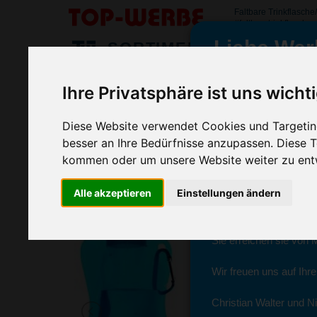
Faltbare Trinkflasch
#faltbaretrinkflasche
Liebe Wer
SORTIMENT
>
>
>
Startseite
Sport & Freizeitartikel
Sportflaschen
Faltba
Ihre Privatsphäre ist uns wicht
Faltbare Trinkflasche/Sportflasche
wir sind wieder f
(Art.-Nr.:
7567
)
Diese Website verwendet Cookies und Targeting
besser an Ihre Bedürfnisse anzupassen. Diese
kommen oder um unsere Website weiter zu ent
Seit dem 11. Januar 2
Alle akzeptieren
Einstellungen ändern
Ab sofort können Sie s
Christian Walter und N
Sie erreichen sie von 
Wir freuen uns auf Ihr
Christian Walter und Ni