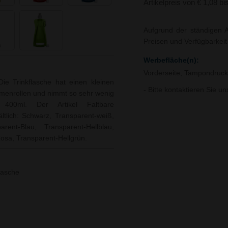
Artikelpreis von € 1,08 bi
Aufgrund der ständigen A
Preisen und Verfügbarkei
Werbefläche(n):
Vorderseite, Tampondruck
Die Trinkflasche hat einen kleinen
- Bitte kontaktieren Sie u
mmenrollen und nimmt so sehr wenig
400ml. Der Artikel Faltbare
ältlich: Schwarz, Transparent-weiß,
rent-Blau, Transparent-Hellblau,
osa, Transparent-Hellgrün.
lasche