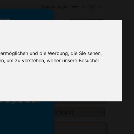
0
0
Kunden Login
en,
€ 1,08
alle Preise zzgl. MwSt.
 ermöglichen und die Werbung, die Sie sehen,
en, um zu verstehen, woher unsere Besucher
hnelle Preiskalkulation
geben.
emittel-Experten
r info@advertika.de.
ebot