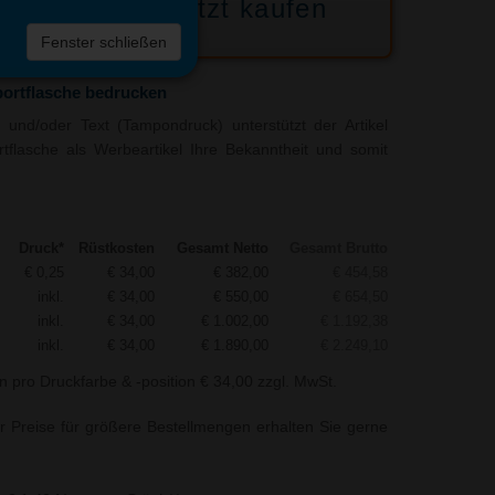
Jetzt kaufen
 die
Fenster schließen
liste
portflasche bedrucken
und/oder Text (Tampondruck) unterstützt der Artikel
rtflasche als Werbeartikel Ihre Bekanntheit und somit
Druck*
Rüstkosten
Gesamt Netto
Gesamt Brutto
€ 0,25
€ 34,00
€ 382,00
€ 454,58
inkl.
€ 34,00
€ 550,00
€ 654,50
inkl.
€ 34,00
€ 1.002,00
€ 1.192,38
inkl.
€ 34,00
€ 1.890,00
€ 2.249,10
n pro Druckfarbe & -position € 34,00 zzgl. MwSt.
r Preise für größere Bestellmengen erhalten Sie gerne