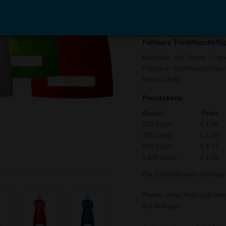
In den
Auf
Warenkorb
Merk
Faltbare Trinkflasche/S
Bedruckt mit Ihrem Logo 
Faltbare Trinkflasche/Spo
Ihren Erfolg.
Preistabelle
Anzahl
Preis
200 Stück
€ 1,49
400 Stück
€ 1,29
800 Stück
€ 1,21
1.600 Stück
€ 1,16
Die Einstellkosten betrage
Preise ohne Aufdruck ode
auf Anfrage.