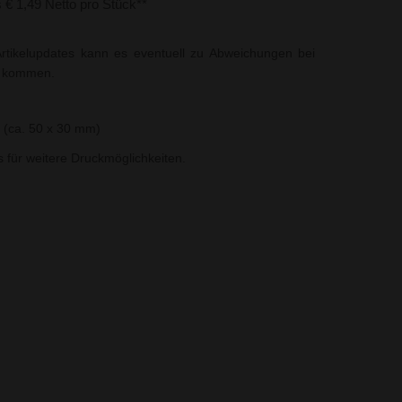
s € 1,49 Netto pro Stück**
rtikelupdates kann es eventuell zu Abweichungen bei
t kommen.
 (ca. 50 x 30 mm)
ns für weitere Druckmöglichkeiten.