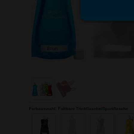
Farbauswahl: Faltbare Trinkflasche/Sportflasche