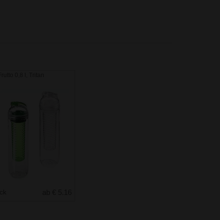
rutto 0,8 l, Tritan
uck
ab € 5.16