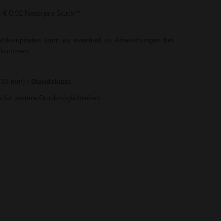
s € 0,92 Netto pro Stück**
rtikelupdates kann es eventuell zu Abweichungen bei
t kommen.
 x 33 mm)
|
Standskizze
ns für weitere Druckmöglichkeiten.