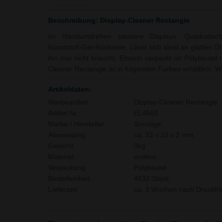
Beschreibung: Display-Cleaner Rectangle
Im Handumdrehen saubere Displays. Quadratisch
Kunststoff-Gel-Rückseite. Lässt sich ideal an glatten
ihn mal nicht braucht. Einzeln verpackt im Polybeutel m
Cleaner Rectangle ist in folgenden Farben erhältlich: W
Artikeldaten:
Werbeartikel:
Display-Cleaner Rectangle
Artikel Nr.:
EL4560
Marke / Hersteller:
Sonstige
Abmessung:
ca. 33 x 33 x 2 mm
Gewicht:
0kg
Material:
andere,
Verpackung:
Polybeutel
Bestelleinheit:
4832 Stück
Lieferzeit:
ca. 3 Wochen nach Druckfre