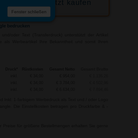
Jetzt kaufen
 die
Fenster schließen
liste
gle bedrucken
und/oder Text (Transferdruck) unterstützt der Artikel
e als Werbeartikel Ihre Bekanntheit und somit Ihren
Druck*
Rüstkosten
Gesamt Netto
Gesamt Brutto
inkl.
€ 34,00
€ 954,00
€ 1.135,26
inkl.
€ 34,00
€ 3.784,00
€ 4.502,96
inkl.
€ 34,00
€ 6.634,00
€ 7.894,46
nd Inkl. 1-farbigem Werbedruck als Text und / oder Logo
angle. Die Einstellkosten betragen pro Druckfarbe & -
r Preise für größere Bestellmengen erhalten Sie gerne