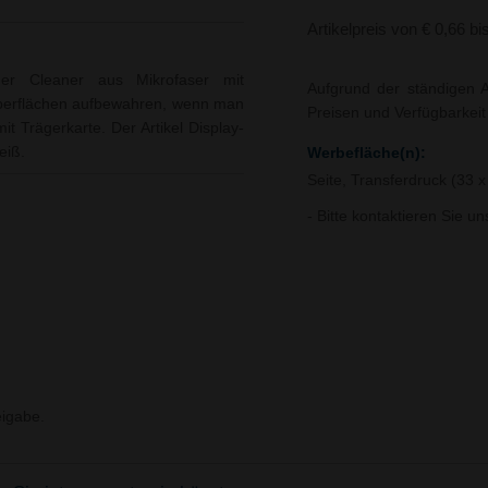
Artikelpreis von € 0,66 bi
er Cleaner aus Mikrofaser mit
Aufgrund der ständigen A
 Oberflächen aufbewahren, wenn man
Preisen und Verfügbarkei
it Trägerkarte. Der Artikel Display-
eiß.
Werbefläche(n):
Seite, Transferdruck (33
- Bitte kontaktieren Sie u
igabe.