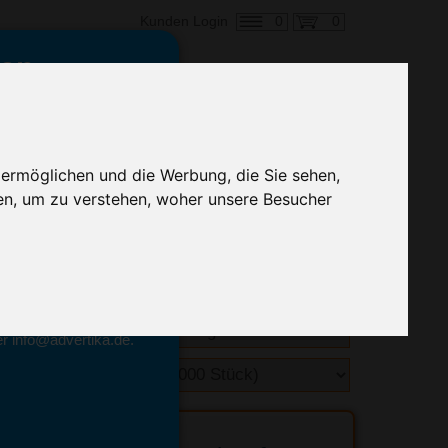
0
0
Kunden Login
en,
€ 0,66
ringung ab:
 ermöglichen und die Werbung, die Sie sehen,
alle Preise zzgl. MwSt.
en, um zu verstehen, woher unsere Besucher
hnelle Preiskalkulation
geben.
emittel-Experten
r info@advertika.de.
ebot