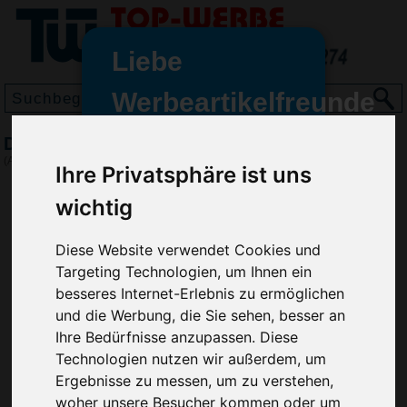
Liebe
Werbeartikelfreunde
und -
Designer Frisbee, Rot
wir sind wieder für Sie da
(Art.-Nr.:
HL2642-008
)
Ihre Privatsphäre ist uns
freundinnen,
wichtig
Seit dem 11. Januar 2022 haben
wir unsere aktiven Geschäfte an
Diese Website verwendet Cookies und
die Firma Advertika übergeben.
Targeting Technologien, um Ihnen ein
Ab sofort können Sie sich bei
besseres Internet-Erlebnis zu ermöglichen
Anfragen und Bestellungen
und die Werbung, die Sie sehen, besser an
vertrauensvoll an Ihre neuen
Ihre Bedürfnisse anzupassen. Diese
Werbemittel-Experten Christian
Technologien nutzen wir außerdem, um
Walter und Nico Vieira wenden.
Ergebnisse zu messen, um zu verstehen,
woher unsere Besucher kommen oder um