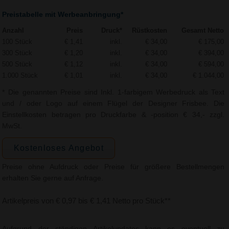
Preistabelle mit Werbeanbringung*
Anzahl
Preis
Druck*
Rüstkosten
Gesamt Netto
100 Stück
€ 1,41
inkl.
€ 34,00
€ 175,00
300 Stück
€ 1,20
inkl.
€ 34,00
€ 394,00
500 Stück
€ 1,12
inkl.
€ 34,00
€ 594,00
1.000 Stück
€ 1,01
inkl.
€ 34,00
€ 1.044,00
* Die genannten Preise sind Inkl. 1-farbigem Werbedruck als Text
und / oder Logo auf einem Flügel der Designer Frisbee. Die
Einstellkosten betragen pro Druckfarbe & -position € 34,- zzgl.
MwSt.
Kostenloses Angebot
Preise ohne Aufdruck oder Preise für größere Bestellmengen
erhalten Sie gerne auf Anfrage.
Artikelpreis von € 0,97 bis € 1,41 Netto pro Stück**
Aufgrund der ständigen Artikelupdates kann es eventuell zu