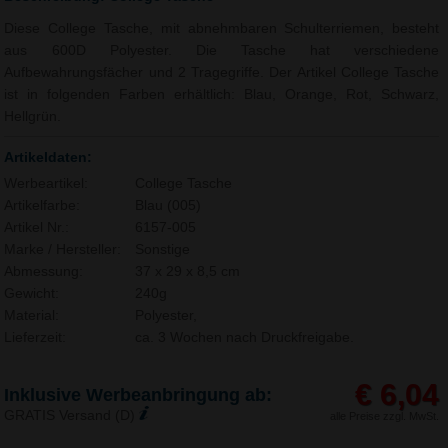
Diese College Tasche, mit abnehmbaren Schulterriemen, besteht
aus 600D Polyester. Die Tasche hat verschiedene
Aufbewahrungsfächer und 2 Tragegriffe. Der Artikel College Tasche
ist in folgenden Farben erhältlich: Blau, Orange, Rot, Schwarz,
Hellgrün.
Artikeldaten:
Werbeartikel:
College Tasche
Artikelfarbe:
Blau (005)
Artikel Nr.:
6157-005
Marke / Hersteller:
Sonstige
Abmessung:
37 x 29 x 8,5 cm
Gewicht:
240g
Material:
Polyester,
Lieferzeit:
ca. 3 Wochen nach Druckfreigabe.
€ 6,04
Inklusive Werbeanbringung ab:
GRATIS Versand (D)
alle Preise zzgl. MwSt.