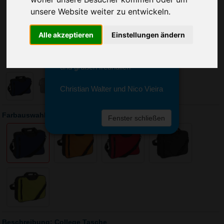
Sie erreichen sie von Montag bis
unsere Website weiter zu entwickeln.
Freitag zwischen 8 und 18 Uhr
unter 0611 94 585 2749 oder
info@advertika.de.
Alle akzeptieren
Einstellungen ändern
Wir freuen uns auf Ihre Anfrage
und grüßen freundlich
Christian Walter und Nico Vieira
Farbauswahl: College Tasche
Fenster schließen
Beschreibung: College Tasche