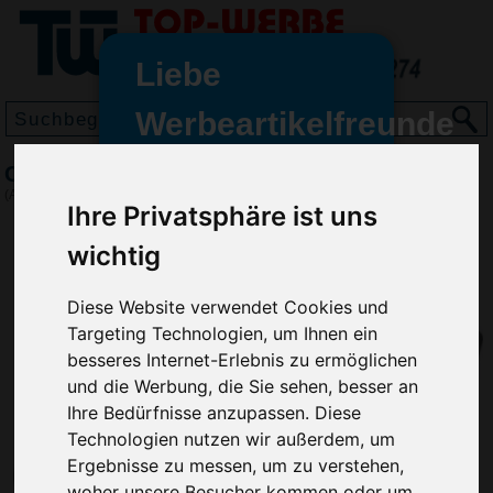
Liebe
Werbeartikelfreunde
und -
College Tasche, Blau
wir sind wieder für Sie da
(Art.-Nr.:
6157-005
)
Ihre Privatsphäre ist uns
freundinnen,
wichtig
Seit dem 11. Januar 2022 haben
wir unsere aktiven Geschäfte an
die Firma Advertika übergeben.
Diese Website verwendet Cookies und
Targeting Technologien, um Ihnen ein
Ab sofort können Sie sich bei
besseres Internet-Erlebnis zu ermöglichen
Anfragen und Bestellungen
und die Werbung, die Sie sehen, besser an
vertrauensvoll an Ihre neuen
Ihre Bedürfnisse anzupassen. Diese
Werbemittel-Experten Christian
Technologien nutzen wir außerdem, um
Walter und Nico Vieira wenden.
Ergebnisse zu messen, um zu verstehen,
woher unsere Besucher kommen oder um