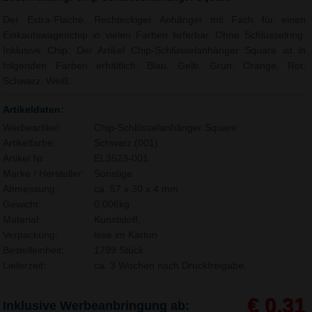
Der Extra-Flache. Rechteckiger Anhänger mit Fach für einen
Einkaufswagenchip in vielen Farben lieferbar. Ohne Schlüsselring.
Inklusive Chip. Der Artikel Chip-Schlüsselanhänger Square ist in
folgenden Farben erhältlich: Blau, Gelb, Grün, Orange, Rot,
Schwarz, Weiß.
Artikeldaten:
Werbeartikel:
Chip-Schlüsselanhänger Square
Artikelfarbe:
Schwarz (001)
Artikel Nr.:
EL3523-001
Marke / Hersteller:
Sonstige
Abmessung:
ca. 57 x 30 x 4 mm
Gewicht:
0,006kg
Material:
Kunststoff,
Verpackung:
lose im Karton
Bestelleinheit:
1799 Stück
Lieferzeit:
ca. 3 Wochen nach Druckfreigabe.
€ 0,31
Inklusive Werbeanbringung ab: