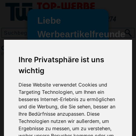
Liebe
Werbeartikelfreunde
und -
Chip-Schlüsselanhänger Square, Schwarz
wir sind wieder für Sie da
(Art.-Nr.:
EL3523-001
)
Ihre Privatsphäre ist uns
freundinnen,
wichtig
Seit dem 11. Januar 2022 haben
wir unsere aktiven Geschäfte an
die Firma Advertika übergeben.
Diese Website verwendet Cookies und
Targeting Technologien, um Ihnen ein
Ab sofort können Sie sich bei
besseres Internet-Erlebnis zu ermöglichen
Anfragen und Bestellungen
und die Werbung, die Sie sehen, besser an
vertrauensvoll an Ihre neuen
Ihre Bedürfnisse anzupassen. Diese
Werbemittel-Experten Christian
Technologien nutzen wir außerdem, um
Walter und Nico Vieira wenden.
Ergebnisse zu messen, um zu verstehen,
woher unsere Besucher kommen oder um