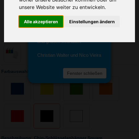
Sie erreichen sie von Montag bis
unsere Website weiter zu entwickeln.
Freitag zwischen 8 und 18 Uhr
unter 0611 94 585 2749 oder
info@advertika.de.
Alle akzeptieren
Einstellungen ändern
Wir freuen uns auf Ihre Anfrage
und grüßen freundlich
Christian Walter und Nico Vieira
Farbauswahl: Chip-Schlüsselanhänger Square
Fenster schließen
Beschreibung: Chip-Schlüsselanhänger Square