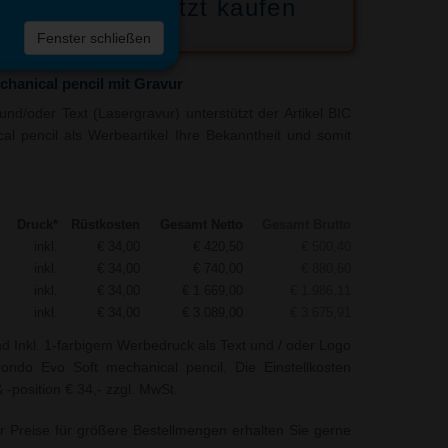
Jetzt kaufen
 die
Fenster schließen
liste
hanical pencil mit Gravur
nd/oder Text (Lasergravur) unterstützt der Artikel BIC
l pencil als Werbeartikel Ihre Bekanntheit und somit
Druck*
Rüstkosten
Gesamt Netto
Gesamt Brutto
inkl.
€ 34,00
€ 420,50
€ 500,40
inkl.
€ 34,00
€ 740,00
€ 880,60
inkl.
€ 34,00
€ 1.669,00
€ 1.986,11
inkl.
€ 34,00
€ 3.089,00
€ 3.675,91
nd Inkl. 1-farbigem Werbedruck als Text und / oder Logo
ndo Evo Soft mechanical pencil. Die Einstellkosten
-position € 34,- zzgl. MwSt.
r Preise für größere Bestellmengen erhalten Sie gerne