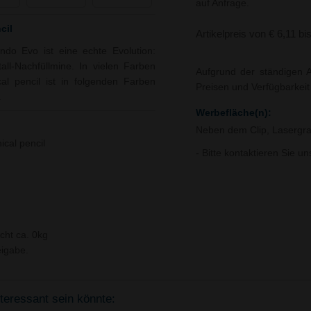
auf Anfrage.
cil
Artikelpreis von € 6,11 bi
ndo Evo ist eine echte Evolution:
all-Nachfüllmine. In vielen Farben
Aufgrund der ständigen A
al pencil ist in folgenden Farben
Preisen und Verfügbarkei
.
Werbefläche(n):
Neben dem Clip, Lasergra
cal pencil
- Bitte kontaktieren Sie u
cht ca. 0kg
igabe.
nteressant sein könnte: