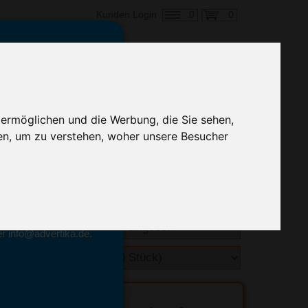
0
0
Kunden Login
en,
€ 6,11
ringung ab:
 ermöglichen und die Werbung, die Sie sehen,
alle Preise zzgl. MwSt.
en, um zu verstehen, woher unsere Besucher
hnelle Preiskalkulation
geben.
emittel-Experten
r info@advertika.de.
ebot