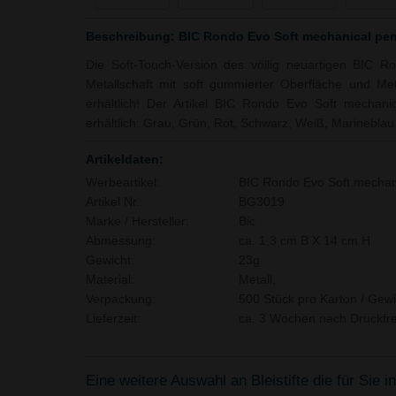
Beschreibung: BIC Rondo Evo Soft mechanical pen
Die Soft-Touch-Version des völlig neuartigen BIC Ro
Metallschaft mit soft gummierter Oberfläche und Met
erhältlich! Der Artikel BIC Rondo Evo Soft mechanic
erhältlich: Grau, Grün, Rot, Schwarz, Weiß, Marineblau
Artikeldaten:
Werbeartikel:
BIC Rondo Evo Soft mechani
Artikel Nr.:
BG3019
Marke / Hersteller:
Bic
Abmessung:
ca. 1,3 cm B X 14 cm H
Gewicht:
23g
Material:
Metall,
Verpackung:
500 Stück pro Karton / Gewi
Lieferzeit:
ca. 3 Wochen nach Druckfre
Eine weitere Auswahl an Bleistifte die für Sie i