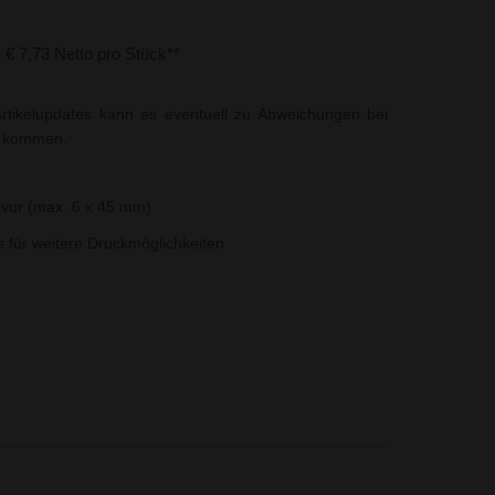
s € 7,73 Netto pro Stück**
rtikelupdates kann es eventuell zu Abweichungen bei
t kommen.
vur (max. 6 x 45 mm)
ns für weitere Druckmöglichkeiten.