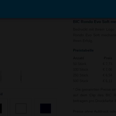
In den
Auf
Warenkorb
Merk
BIC Rondo Evo Soft mec
Bedruckt mit Ihrem Logo u
Rondo Evo Soft mechanica
Ihren Erfolg.
Preistabelle
Anzahl
Preis
50 Stück
€ 7,73
100 Stück
€ 7,06
250 Stück
€ 6,54
500 Stück
€ 6,11
* Die genannten Preise si
il
auf dem Clip des BIC Ro
betragen pro Druckfarbe & 
Preise ohne Aufdruck ode