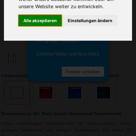
Sie erreichen sie von Montag bis
unsere Website weiter zu entwickeln.
Freitag zwischen 8 und 18 Uhr
unter 0611 94 585 2749 oder
Alle akzeptieren
Einstellungen ändern
info@advertika.de.
Wir freuen uns auf Ihre Anfrage
und grüßen freundlich
Christian Walter und Nico Vieira
Fenster schließen
Farbauswahl: BIC Matic Quartz Mechanical Druckbleistift
Beschreibung: BIC Matic Quartz Mechanical Druckbleistift
Unser erstklassiger Feinminenstift mit transparentem Schaft,
farbigem Innenschaft und farbigen Verzierungen. Der Artikel BIC