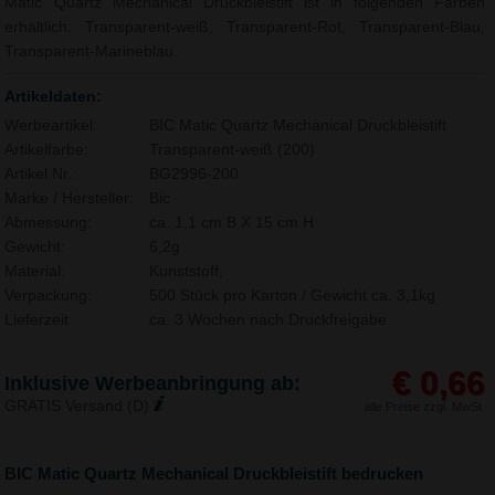
Matic Quartz Mechanical Druckbleistift ist in folgenden Farben
erhältlich: Transparent-weiß, Transparent-Rot, Transparent-Blau,
Transparent-Marineblau.
Artikeldaten:
Werbeartikel:
BIC Matic Quartz Mechanical Druckbleistift
Artikelfarbe:
Transparent-weiß (200)
Artikel Nr.:
BG2996-200
Marke / Hersteller:
Bic
Abmessung:
ca. 1,1 cm B X 15 cm H
Gewicht:
6,2g
Material:
Kunststoff,
Verpackung:
500 Stück pro Karton / Gewicht ca. 3,1kg
Lieferzeit:
ca. 3 Wochen nach Druckfreigabe.
€ 0,66
Inklusive Werbeanbringung ab:
GRATIS Versand (D)
alle Preise zzgl. MwSt.
BIC Matic Quartz Mechanical Druckbleistift bedrucken