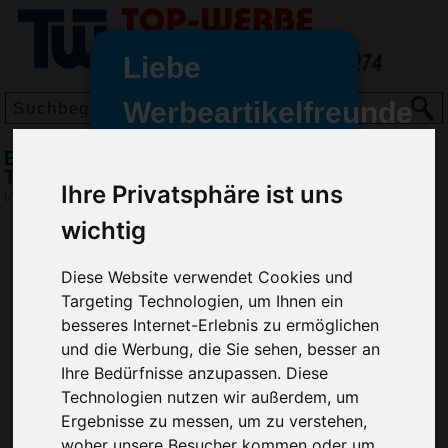
Liebe
Werbeartikelfreunde
und -
BIC Matic Quartz Mechanical Druckbleistift,
wir sind wieder für Sie da
Transparent-weiß
Ihre Privatsphäre ist uns
freundinnen,
(Art.-Nr.:
BG2996-200
)
wichtig
Seit dem 11. Januar 2022 haben
wir unsere aktiven Geschäfte an
die Firma Advertika übergeben.
Diese Website verwendet Cookies und
Targeting Technologien, um Ihnen ein
Ab sofort können Sie sich bei
besseres Internet-Erlebnis zu ermöglichen
Anfragen und Bestellungen
und die Werbung, die Sie sehen, besser an
vertrauensvoll an Ihre neuen
Ihre Bedürfnisse anzupassen. Diese
Werbemittel-Experten Christian
Technologien nutzen wir außerdem, um
Walter und Nico Vieira wenden.
Ergebnisse zu messen, um zu verstehen,
woher unsere Besucher kommen oder um