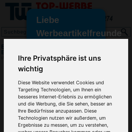
Liebe
Werbeartikelfreunde
und -
BIC Evolution Classic Cut Ecolutions
wir sind wieder für Sie da
Bleistift, Marineblau
Ihre Privatsphäre ist uns
freundinnen,
(Art.-Nr.:
BG3000-237
)
wichtig
Seit dem 11. Januar 2022 haben
wir unsere aktiven Geschäfte an
die Firma Advertika übergeben.
Diese Website verwendet Cookies und
Targeting Technologien, um Ihnen ein
Ab sofort können Sie sich bei
besseres Internet-Erlebnis zu ermöglichen
Anfragen und Bestellungen
und die Werbung, die Sie sehen, besser an
vertrauensvoll an Ihre neuen
Ihre Bedürfnisse anzupassen. Diese
Werbemittel-Experten Christian
Technologien nutzen wir außerdem, um
Walter und Nico Vieira wenden.
Ergebnisse zu messen, um zu verstehen,
woher unsere Besucher kommen oder um