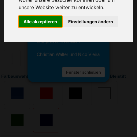
Sie erreichen sie von Montag bis
unsere Website weiter zu entwickeln.
Freitag zwischen 8 und 18 Uhr
unter 0611 94 585 2749 oder
info@advertika.de.
Alle akzeptieren
Einstellungen ändern
Wir freuen uns auf Ihre Anfrage
und grüßen freundlich
Christian Walter und Nico Vieira
Fenster schließen
Farbauswahl: BIC Evolution Classic Cut Ecolutions Bleistift