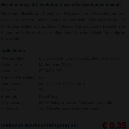
Beschreibung: BIC Evolution Classic Cut Ecolutions Bleistift
Holzfreier Bleistift aus Kunstharz. Hergestellt aus Recyclingmaterial,
das nicht splittert, selbst wenn es zerbricht. Unempfindliche HB-
Mine. Der Artikel BIC Evolution Classic Cut Ecolutions Bleistift ist in
folgenden Farben erhältlich: Blau, Rot, Schwarz, Weiß, Dunkelgrün,
Marineblau.
Artikeldaten:
Werbeartikel:
BIC Evolution Classic Cut Ecolutions Bleistift
Artikelfarbe:
Marineblau (237)
Artikel Nr.:
BG3000-237
Marke / Hersteller:
Bic
Abmessung:
ca. 0,7 cm B X 17,5 cm H
Gewicht:
7g
Material:
Kunstharz,
Verpackung:
500 Stück pro Karton / Gewicht ca. 3,5kg
Lieferzeit:
ca. 3 Wochen nach Druckfreigabe.
€ 0,35
Inklusive Werbeanbringung ab: