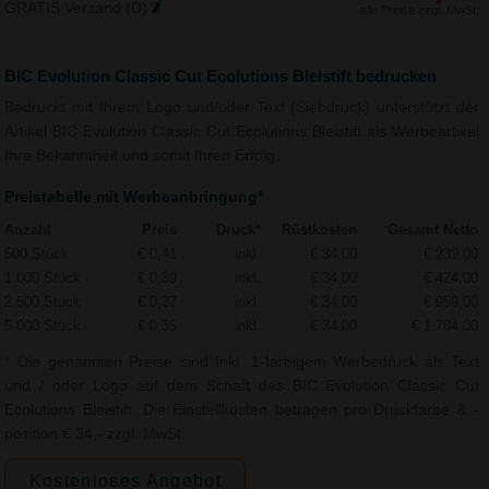
GRATIS Versand (D)
alle Preise zzgl. MwSt.
BIC Evolution Classic Cut Ecolutions Bleistift bedrucken
Bedruckt mit Ihrem Logo und/oder Text (Siebdruck) unterstützt der
Artikel BIC Evolution Classic Cut Ecolutions Bleistift als Werbeartikel
Ihre Bekanntheit und somit Ihren Erfolg.
Preistabelle mit Werbeanbringung*
Anzahl
Preis
Druck*
Rüstkosten
Gesamt Netto
500 Stück
€ 0,41
inkl.
€ 34,00
€ 239,00
1.000 Stück
€ 0,39
inkl.
€ 34,00
€ 424,00
2.500 Stück
€ 0,37
inkl.
€ 34,00
€ 959,00
5.000 Stück
€ 0,35
inkl.
€ 34,00
€ 1.784,00
* Die genannten Preise sind Inkl. 1-farbigem Werbedruck als Text
und / oder Logo auf dem Schaft des BIC Evolution Classic Cut
Ecolutions Bleistift. Die Einstellkosten betragen pro Druckfarbe & -
position € 34,- zzgl. MwSt.
Kostenloses Angebot