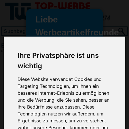
Liebe
Werbeartikelfreunde
und -
Becher Siena, Weiß
wir sind wieder für Sie da
(Art.-Nr.:
2848-002
)
Ihre Privatsphäre ist uns
freundinnen,
wichtig
Seit dem 11. Januar 2022 haben
wir unsere aktiven Geschäfte an
Diese Website verwendet Cookies und
die Firma Advertika übergeben.
Targeting Technologien, um Ihnen ein
Ab sofort können Sie sich bei
besseres Internet-Erlebnis zu ermöglichen
Anfragen und Bestellungen
und die Werbung, die Sie sehen, besser an
vertrauensvoll an Ihre neuen
Ihre Bedürfnisse anzupassen. Diese
Werbemittel-Experten Christian
Technologien nutzen wir außerdem, um
Walter und Nico Vieira wenden.
Ergebnisse zu messen, um zu verstehen,
woher unsere Besucher kommen oder um