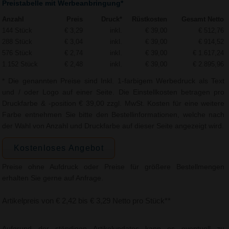
Preistabelle mit Werbeanbringung*
Anzahl
Preis
Druck*
Rüstkosten
Gesamt Netto
144 Stück
€ 3,29
inkl.
€ 39,00
€ 512,76
288 Stück
€ 3,04
inkl.
€ 39,00
€ 914,52
576 Stück
€ 2,74
inkl.
€ 39,00
€ 1.617,24
1.152 Stück
€ 2,48
inkl.
€ 39,00
€ 2.895,96
* Die genannten Preise sind Inkl. 1-farbigem Werbedruck als Text
und / oder Logo auf einer Seite. Die Einstellkosten betragen pro
Druckfarbe & -position € 39,00 zzgl. MwSt. Kosten für eine weitere
Farbe entnehmen Sie bitte den Bestellinformationen, welche nach
der Wahl von Anzahl und Druckfarbe auf dieser Seite angezeigt wird.
Kostenloses Angebot
Preise ohne Aufdruck oder Preise für größere Bestellmengen
erhalten Sie gerne auf Anfrage.
Artikelpreis von € 2,42 bis € 3,29 Netto pro Stück**
Aufgrund der ständigen Artikelupdates kann es eventuell zu