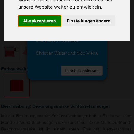
Sie erreichen sie von Montag bis
unsere Website weiter zu entwickeln.
Freitag zwischen 8 und 18 Uhr
unter 0611 94 585 2749 oder
info@advertika.de.
Alle akzeptieren
Einstellungen ändern
Wir freuen uns auf Ihre Anfrage
und grüßen freundlich
Christian Walter und Nico Vieira
Farbauswahl: Beatmungsmaske Schlüsselanhänger
Fenster schließen
Beschreibung: Beatmungsmaske Schlüsselanhänger
Mit der Beatmungsmaske Schlüsselanhänger haben Sie immer eine
Mund-zu-Mund-Beatmungsmaske zur Hand. Diese Mund-zu-Mund-
Beatmungsmaske ist in einem roten Etui mit Klettverschluss