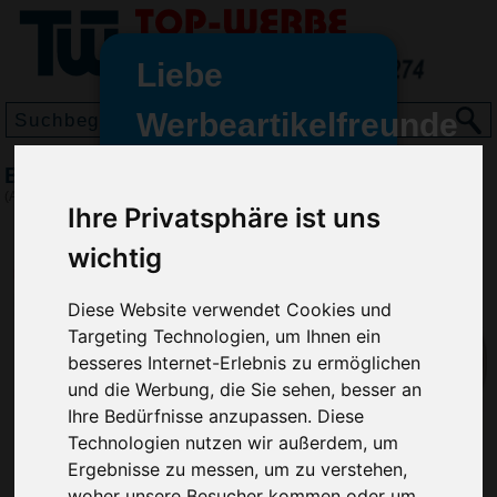
Liebe
Werbeartikelfreunde
und -
Beatmungsmaske Schlüsselanhänger, Rot
wir sind wieder für Sie da
(Art.-Nr.:
VH4909-008
)
Ihre Privatsphäre ist uns
freundinnen,
wichtig
Seit dem 11. Januar 2022 haben
wir unsere aktiven Geschäfte an
die Firma Advertika übergeben.
Diese Website verwendet Cookies und
Targeting Technologien, um Ihnen ein
Ab sofort können Sie sich bei
besseres Internet-Erlebnis zu ermöglichen
Anfragen und Bestellungen
und die Werbung, die Sie sehen, besser an
vertrauensvoll an Ihre neuen
Ihre Bedürfnisse anzupassen. Diese
Werbemittel-Experten Christian
Technologien nutzen wir außerdem, um
Walter und Nico Vieira wenden.
Ergebnisse zu messen, um zu verstehen,
woher unsere Besucher kommen oder um