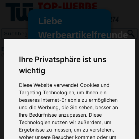
Liebe
Werbeartikelfreunde
und -
B.B.Q. Grillbesteck Set Chiory
wir sind wieder für Sie da
(Art.-Nr.:
2617
)
Ihre Privatsphäre ist uns
freundinnen,
wichtig
Seit dem 11. Januar 2022 haben
wir unsere aktiven Geschäfte an
Diese Website verwendet Cookies und
die Firma Advertika übergeben.
Targeting Technologien, um Ihnen ein
Ab sofort können Sie sich bei
besseres Internet-Erlebnis zu ermöglichen
Anfragen und Bestellungen
und die Werbung, die Sie sehen, besser an
vertrauensvoll an Ihre neuen
Ihre Bedürfnisse anzupassen. Diese
Werbemittel-Experten Christian
Technologien nutzen wir außerdem, um
Walter und Nico Vieira wenden.
Ergebnisse zu messen, um zu verstehen,
woher unsere Besucher kommen oder um