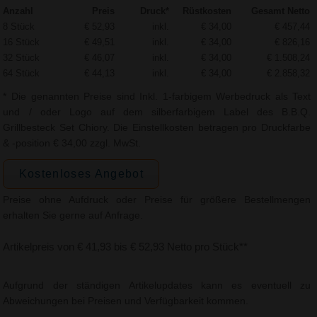
Anzahl
Preis
Druck*
Rüstkosten
Gesamt Netto
8 Stück
€ 52,93
inkl.
€ 34,00
€ 457,44
16 Stück
€ 49,51
inkl.
€ 34,00
€ 826,16
32 Stück
€ 46,07
inkl.
€ 34,00
€ 1.508,24
64 Stück
€ 44,13
inkl.
€ 34,00
€ 2.858,32
* Die genannten Preise sind Inkl. 1-farbigem Werbedruck als Text
und / oder Logo auf dem silberfarbigem Label des B.B.Q.
Grillbesteck Set Chiory. Die Einstellkosten betragen pro Druckfarbe
& -position € 34,00 zzgl. MwSt.
Kostenloses Angebot
Preise ohne Aufdruck oder Preise für größere Bestellmengen
erhalten Sie gerne auf Anfrage.
Artikelpreis von € 41,93 bis € 52,93 Netto pro Stück**
Aufgrund der ständigen Artikelupdates kann es eventuell zu
Abweichungen bei Preisen und Verfügbarkeit kommen.