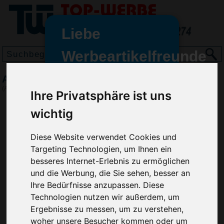
Liebe
Werbeartikelfreunde
und -
Automatik-Maßband
wir sind wieder für Sie da
(Art.-Nr.:
HL4889
)
Ihre Privatsphäre ist uns
freundinnen,
wichtig
Seit dem 11. Januar 2022 haben
wir unsere aktiven Geschäfte an
Diese Website verwendet Cookies und
die Firma Advertika übergeben.
Targeting Technologien, um Ihnen ein
Ab sofort können Sie sich bei
besseres Internet-Erlebnis zu ermöglichen
Anfragen und Bestellungen
und die Werbung, die Sie sehen, besser an
vertrauensvoll an Ihre neuen
Ihre Bedürfnisse anzupassen. Diese
Werbemittel-Experten Christian
Technologien nutzen wir außerdem, um
Walter und Nico Vieira wenden.
Ergebnisse zu messen, um zu verstehen,
woher unsere Besucher kommen oder um