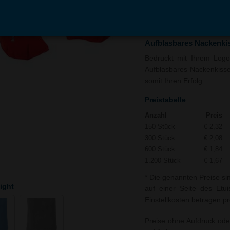
In den
Auf
Warenkorb
Merk
Aufblasbares Nackenki
Bedruckt mit Ihrem Logo 
Aufblasbares Nackenkisse
somit Ihren Erfolg.
Preistabelle
Anzahl
Preis
150 Stück
€ 2,32
300 Stück
€ 2,08
600 Stück
€ 1,84
1.200 Stück
€ 1,67
* Die genannten Preise si
ight
auf einer Seite des Etu
Einstellkosten betragen pr
Preise ohne Aufdruck ode