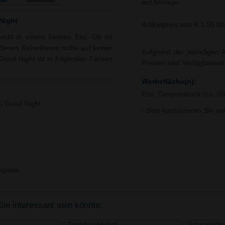
auf Anfrage.
Night
Artikelpreis von € 1,59 bi
ckt in einem kleinen Etui. Ob im
dieses Reisekissen sollte auf keiner
Aufgrund der ständigen A
 Good Night ist in folgenden Farben
Preisen und Verfügbarkei
Werbefläche(n):
Etui, Tampondruck (ca. 5
| Good Night
- Bitte kontaktieren Sie u
igabe.
ie interessant sein könnte:
Travelbox Festival
Scheckkarten