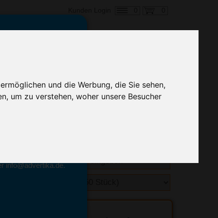
0
0
Kunden Login
en,
€ 1,59
ringung ab:
 ermöglichen und die Werbung, die Sie sehen,
alle Preise zzgl. MwSt.
en, um zu verstehen, woher unsere Besucher
hnelle Preiskalkulation
geben.
emittel-Experten
r info@advertika.de.
ebot