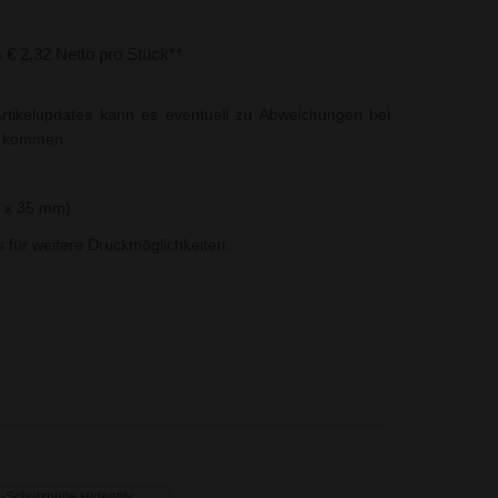
s € 2,32 Netto pro Stück**
rtikelupdates kann es eventuell zu Abweichungen bei
t kommen.
0 x 35 mm)
ns für weitere Druckmöglichkeiten.
-Schutzhülle Hidentity