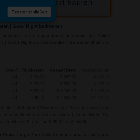
Jetzt kaufen
 die
Fenster schließen
liste
ssen | Good Night bedrucken
und/oder Text (Tampondruck) unterstützt der Artikel
n | Good Night als Werbeartikel Ihre Bekanntheit und
Druck*
Rüstkosten
Gesamt Netto
Gesamt Brutto
inkl.
€ 39,00
€ 387,00
€ 460,53
inkl.
€ 39,00
€ 663,00
€ 788,97
inkl.
€ 39,00
€ 1.143,00
€ 1.360,17
inkl.
€ 39,00
€ 2.043,00
€ 2.431,17
nd Inkl. 1-farbigem Werbedruck als Text und / oder Logo
is des Aufblasbares Nackenkissen | Good Night. Die
o Druckfarbe & -position € 39,00 zzgl. MwSt.
r Preise für größere Bestellmengen erhalten Sie gerne