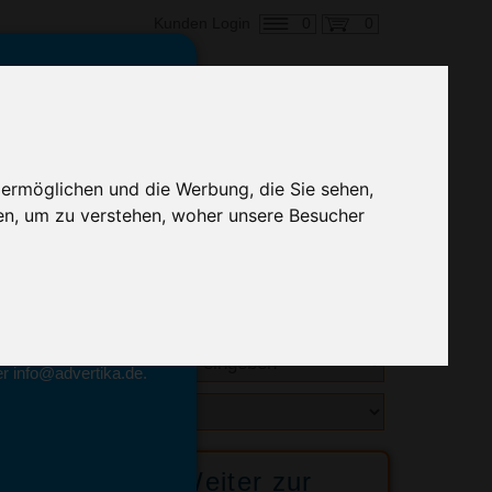
0
0
Kunden Login
en,
€ 1,33
ringung ab:
 ermöglichen und die Werbung, die Sie sehen,
alle Preise zzgl. MwSt.
en, um zu verstehen, woher unsere Besucher
hnelle Preiskalkulation
geben.
emittel-Experten
r info@advertika.de.
ebot
Weiter zur