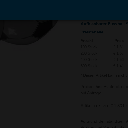
In den
Auf
Warenkorb
Merk
Aufblasbarer Fussball S
Preistabelle
Anzahl
Preis
100 Stück
€ 1,81
200 Stück
€ 1,67
400 Stück
€ 1,53
800 Stück
€ 1,41
* Dieser Artikel kann nich
Preise ohne Aufdruck ode
auf Anfrage.
Artikelpreis von € 1,33 bi
Aufgrund der ständigen A
Preisen und Verfügbarkei