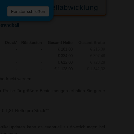
Bestellabwicklung
 die
Fenster schließen
liste
trandball
Druck*
Rüstkosten
Gesamt Netto
Gesamt Brutto
-
-
€ 181,00
€ 215,39
-
-
€ 334,00
€ 397,46
-
-
€ 612,00
€ 728,28
-
-
€ 1.128,00
€ 1.342,32
t bedruckt werden.
r Preise für größere Bestellmengen erhalten Sie gerne
s € 1,81 Netto pro Stück**
rtikelupdates kann es eventuell zu Abweichungen bei
t kommen.