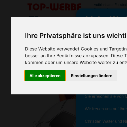
Aufblasbarer Fussball
#aufblasbarerfussball
Liebe Wer
SORTIMENT
>
>
>
Startseite
Spiel & Spaßartikel
Aufblasbare Artikel
Auf
Ihre Privatsphäre ist uns wicht
Aufblasbarer Fussball Strandball
wir sind wieder f
Diese Website verwendet Cookies und Targeting
(Art.-Nr.:
9655
)
besser an Ihre Bedürfnisse anzupassen. Diese
kommen oder um unsere Website weiter zu ent
Seit dem 11. Januar 2
Alle akzeptieren
Einstellungen ändern
Ab sofort können Sie s
Christian Walter und N
Sie erreichen sie von 
Wir freuen uns auf Ihr
Christian Walter und Ni