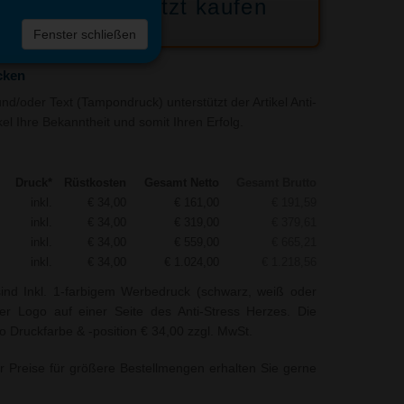
Jetzt kaufen
 die
Fenster schließen
liste
cken
d/oder Text (Tampondruck) unterstützt der Artikel Anti-
el Ihre Bekanntheit und somit Ihren Erfolg.
Druck*
Rüstkosten
Gesamt Netto
Gesamt Brutto
inkl.
€ 34,00
€ 161,00
€ 191,59
inkl.
€ 34,00
€ 319,00
€ 379,61
inkl.
€ 34,00
€ 559,00
€ 665,21
inkl.
€ 34,00
€ 1.024,00
€ 1.218,56
ind Inkl. 1-farbigem Werbedruck (schwarz, weiß oder
der Logo auf einer Seite des Anti-Stress Herzes. Die
o Druckfarbe & -position € 34,00 zzgl. MwSt.
r Preise für größere Bestellmengen erhalten Sie gerne