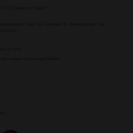
s € 1,27 Netto pro Stück**
rtikelupdates kann es eventuell zu Abweichungen bei
t kommen.
30 x 20 mm)
ns für weitere Druckmöglichkeiten.
Herz