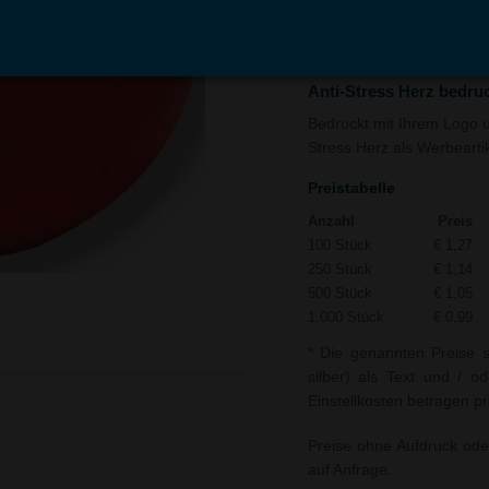
In den
Auf
Warenkorb
Merk
Anti-Stress Herz bedru
Bedruckt mit Ihrem Logo un
Stress Herz als Werbeartik
Preistabelle
Anzahl
Preis
100 Stück
€ 1,27
250 Stück
€ 1,14
500 Stück
€ 1,05
1.000 Stück
€ 0,99
* Die genannten Preise s
silber) als Text und / o
Einstellkosten betragen pr
Preise ohne Aufdruck ode
auf Anfrage.