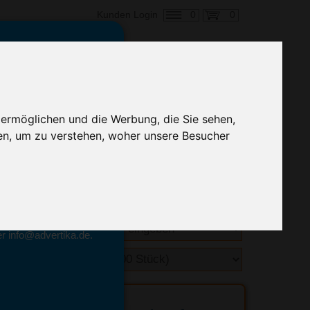
0
0
Kunden Login
en,
€ 0,94
ringung ab:
 ermöglichen und die Werbung, die Sie sehen,
alle Preise zzgl. MwSt.
en, um zu verstehen, woher unsere Besucher
hnelle Preiskalkulation
geben.
emittel-Experten
r info@advertika.de.
ebot