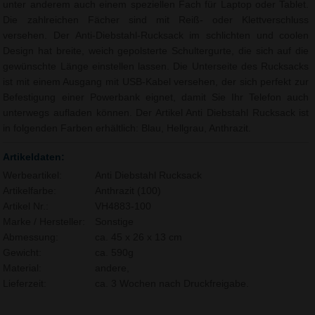
unter anderem auch einem speziellen Fach für Laptop oder Tablet.
Die zahlreichen Fächer sind mit Reiß- oder Klettverschluss
versehen. Der Anti-Diebstahl-Rucksack im schlichten und coolen
Design hat breite, weich gepolsterte Schultergurte, die sich auf die
gewünschte Länge einstellen lassen. Die Unterseite des Rucksacks
ist mit einem Ausgang mit USB-Kabel versehen, der sich perfekt zur
Befestigung einer Powerbank eignet, damit Sie Ihr Telefon auch
unterwegs aufladen können. Der Artikel Anti Diebstahl Rucksack ist
in folgenden Farben erhältlich: Blau, Hellgrau, Anthrazit.
Artikeldaten:
Werbeartikel:
Anti Diebstahl Rucksack
Artikelfarbe:
Anthrazit (100)
Artikel Nr.:
VH4883-100
Marke / Hersteller:
Sonstige
Abmessung:
ca. 45 x 26 x 13 cm
Gewicht:
ca. 590g
Material:
andere,
Lieferzeit:
ca. 3 Wochen nach Druckfreigabe.