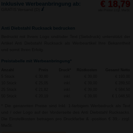
€ 18,79
Inklusive Werbeanbringung ab:
GRATIS Versand (D)
alle Preise zzgl. MwSt.
Anti Diebstahl Rucksack bedrucken
Bedruckt mit Ihrem Logo und/oder Text (Siebdruck) unterstützt der
Artikel Anti Diebstahl Rucksack als Werbeartikel Ihre Bekanntheit
und somit Ihren Erfolg.
Preistabelle mit Werbeanbringung*
Anzahl
Preis
Druck*
Rüstkosten
Gesamt Netto
5 Stück
€ 30,80
inkl.
€ 39,00
€ 193,00
10 Stück
€ 25,05
inkl.
€ 39,00
€ 289,50
25 Stück
€ 21,82
inkl.
€ 39,00
€ 584,50
50 Stück
€ 20,19
inkl.
€ 39,00
€ 1.048,50
* Die genannten Preise sind Inkl. 1-farbigem Werbedruck als Text
und / oder Logo auf der Vorderseite des Anti Diebstahl Rucksacks.
Die Einstellkosten betragen pro Druckfarbe & -position € 39,- zzgl.
MwSt.