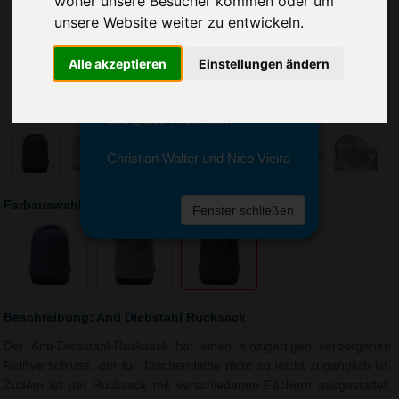
woher unsere Besucher kommen oder um
Sie erreichen sie von Montag bis
unsere Website weiter zu entwickeln.
Freitag zwischen 8 und 18 Uhr
unter 0611 94 585 2749 oder
info@advertika.de.
Alle akzeptieren
Einstellungen ändern
Wir freuen uns auf Ihre Anfrage
und grüßen freundlich
Christian Walter und Nico Vieira
Farbauswahl: Anti Diebstahl Rucksack
Fenster schließen
Beschreibung: Anti Diebstahl Rucksack
Der Anti-Diebstahl-Rucksack hat einen einzigartigen verborgenen
Reißverschluss, der für Taschendiebe nicht so leicht zugänglich ist.
Zudem ist der Rucksack mit verschiedenen Fächern ausgestattet,