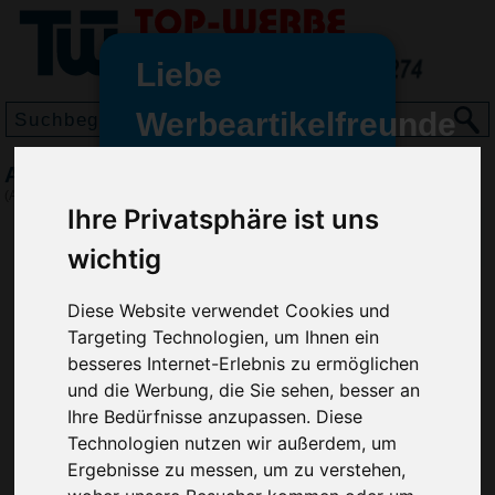
Liebe
Werbeartikelfreunde
und -
Anti Diebstahl Rucksack, Anthrazit
wir sind wieder für Sie da
(Art.-Nr.:
VH4883-100
)
Ihre Privatsphäre ist uns
freundinnen,
wichtig
Seit dem 11. Januar 2022 haben
wir unsere aktiven Geschäfte an
die Firma Advertika übergeben.
Diese Website verwendet Cookies und
Targeting Technologien, um Ihnen ein
Ab sofort können Sie sich bei
besseres Internet-Erlebnis zu ermöglichen
Anfragen und Bestellungen
und die Werbung, die Sie sehen, besser an
vertrauensvoll an Ihre neuen
Ihre Bedürfnisse anzupassen. Diese
Werbemittel-Experten Christian
Technologien nutzen wir außerdem, um
Walter und Nico Vieira wenden.
Ergebnisse zu messen, um zu verstehen,