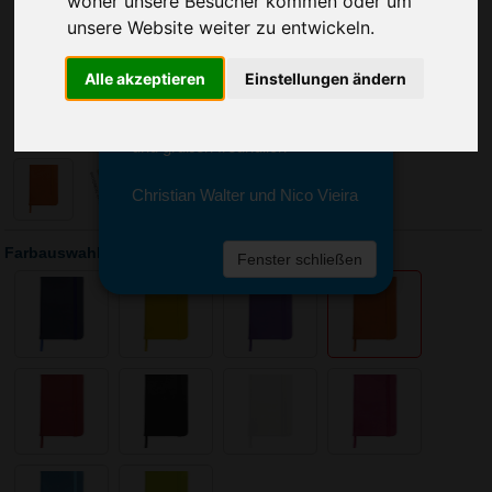
woher unsere Besucher kommen oder um
Sie erreichen sie von Montag bis
unsere Website weiter zu entwickeln.
Freitag zwischen 8 und 18 Uhr
unter 0611 94 585 2749 oder
info@advertika.de.
Alle akzeptieren
Einstellungen ändern
Wir freuen uns auf Ihre Anfrage
und grüßen freundlich
Christian Walter und Nico Vieira
Farbauswahl: A5 Notizbuch Desk
Fenster schließen