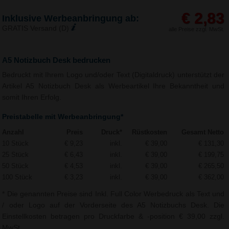
€ 2,83
Inklusive Werbeanbringung ab:
GRATIS Versand (D)
alle Preise zzgl. MwSt.
A5 Notizbuch Desk bedrucken
Bedruckt mit Ihrem Logo und/oder Text (Digitaldruck) unterstützt der
Artikel A5 Notizbuch Desk als Werbeartikel Ihre Bekanntheit und
somit Ihren Erfolg.
Preistabelle mit Werbeanbringung*
Anzahl
Preis
Druck*
Rüstkosten
Gesamt Netto
10 Stück
€ 9,23
inkl.
€ 39,00
€ 131,30
25 Stück
€ 6,43
inkl.
€ 39,00
€ 199,75
50 Stück
€ 4,53
inkl.
€ 39,00
€ 265,50
100 Stück
€ 3,23
inkl.
€ 39,00
€ 362,00
* Die genannten Preise sind Inkl. Full Color Werbedruck als Text und
/ oder Logo auf der Vorderseite des A5 Notizbuchs Desk. Die
Einstellkosten betragen pro Druckfarbe & -position € 39,00 zzgl.
MwSt.