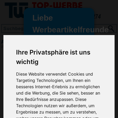
Liebe
Werbeartikelfreunde
und -
A5 Notizbuch Desk, Orange
wir sind wieder für Sie da
(Art.-Nr.:
3076-007
)
Ihre Privatsphäre ist uns
freundinnen,
wichtig
Seit dem 11. Januar 2022 haben
wir unsere aktiven Geschäfte an
die Firma Advertika übergeben.
Diese Website verwendet Cookies und
Targeting Technologien, um Ihnen ein
Ab sofort können Sie sich bei
besseres Internet-Erlebnis zu ermöglichen
Anfragen und Bestellungen
und die Werbung, die Sie sehen, besser an
vertrauensvoll an Ihre neuen
Ihre Bedürfnisse anzupassen. Diese
Werbemittel-Experten Christian
Technologien nutzen wir außerdem, um
Walter und Nico Vieira wenden.
Ergebnisse zu messen, um zu verstehen,