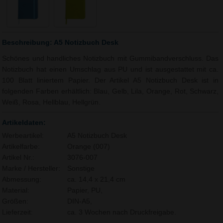
Beschreibung: A5 Notizbuch Desk
Schönes und handliches Notizbuch mit Gummibandverschluss. Das
Notizbuch hat einen Umschlag aus PU und ist ausgestattet mit ca.
100 Blatt liniertem Papier. Der Artikel A5 Notizbuch Desk ist in
folgenden Farben erhältlich: Blau, Gelb, Lila, Orange, Rot, Schwarz,
Weiß, Rosa, Hellblau, Hellgrün.
Artikeldaten:
Werbeartikel:
A5 Notizbuch Desk
Artikelfarbe:
Orange (007)
Artikel Nr.:
3076-007
Marke / Hersteller:
Sonstige
Abmessung:
ca. 14,4 x 21,4 cm
Material:
Papier, PU,
Größen:
DIN-A5,
Lieferzeit:
ca. 3 Wochen nach Druckfreigabe.