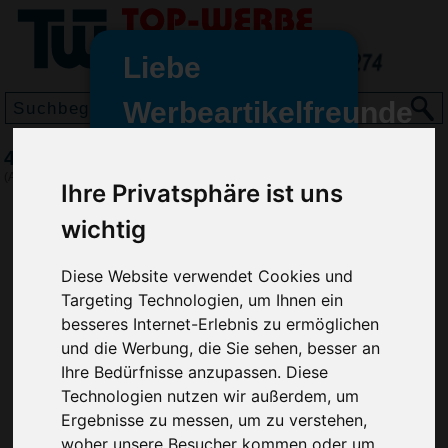
Liebe
Werbeartikelfreunde
und -
4-Nagelfeilen im Briefchen
wir sind wieder für Sie da
(Art.-Nr.:
3846
)
Ihre Privatsphäre ist uns
freundinnen,
wichtig
Seit dem 11. Januar 2022 haben
wir unsere aktiven Geschäfte an
die Firma Advertika übergeben.
Diese Website verwendet Cookies und
Targeting Technologien, um Ihnen ein
Ab sofort können Sie sich bei
besseres Internet-Erlebnis zu ermöglichen
Anfragen und Bestellungen
und die Werbung, die Sie sehen, besser an
vertrauensvoll an Ihre neuen
Ihre Bedürfnisse anzupassen. Diese
Werbemittel-Experten Christian
Technologien nutzen wir außerdem, um
Walter und Nico Vieira wenden.
Ergebnisse zu messen, um zu verstehen,
woher unsere Besucher kommen oder um