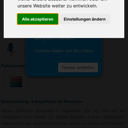
Sie erreichen sie von Montag bis
unsere Website weiter zu entwickeln.
Freitag zwischen 8 und 18 Uhr
unter 0611 94 585 2749 oder
Alle akzeptieren
Einstellungen ändern
info@advertika.de.
Wir freuen uns auf Ihre Anfrage
und grüßen freundlich
Christian Walter und Nico Vieira
Farbauswahl: 4-Nagelfeilen im Briefchen
Fenster schließen
Beschreibung: 4-Nagelfeilen im Briefchen
Dieses Briefchen beinhaltet 4 Nagelfeilen und ist nicht nur bei
Hotelgästen sehr beliebt. Ein Idealer Begleiter in jeder Handtasche.
Aber auch in der Jackentasche oder einfach zu Hause sehr hilfreich.