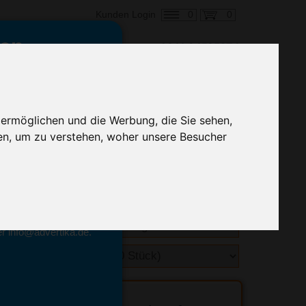
0
0
Kunden Login
en,
€ 1,61
ringung ab:
 ermöglichen und die Werbung, die Sie sehen,
alle Preise zzgl. MwSt.
en, um zu verstehen, woher unsere Besucher
hnelle Preiskalkulation
geben.
emittel-Experten
r info@advertika.de.
ebot