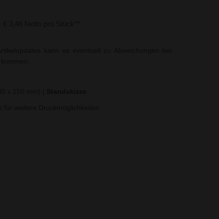
s € 3,46 Netto pro Stück**
rtikelupdates kann es eventuell zu Abweichungen bei
t kommen.
300 x 150 mm)
|
Standskizze
ns für weitere Druckmöglichkeiten.