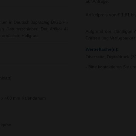
auf Anfrage.
Artikelpreis von € 1,61 bi
rium in Deutsch 3sprachig D/GB/F -
n Datumsschieber. Der Artikel 4-
Aufgrund der ständigen A
erhältlich: Hellgrau.
Preisen und Verfügbarkei
Werbefläche(n):
Oberseite, Digitaldruck (
- Bitte kontaktieren Sie u
blatt)
0 x 460 mm Kalendarium
igabe.