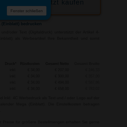
Jetzt kaufen
 die
Fenster schließen
liste
(Einblatt) bedrucken
nd/oder Text (Digitaldruck) unterstützt der Artikel 4-
nblatt) als Werbeartikel Ihre Bekanntheit und somit
Druck*
Rüstkosten
Gesamt Netto
Gesamt Brutto
inkl.
€ 34,00
€ 207,00
€ 246,33
inkl.
€ 34,00
€ 300,00
€ 357,00
inkl.
€ 34,00
€ 494,00
€ 587,86
inkl.
€ 34,00
€ 658,00
€ 783,02
nd Inkl. 4C Werbedruck als Text und / oder Logo auf der
lender Mega (Einblatt). Die Einstellkosten betragen
.
r Preise für größere Bestellmengen erhalten Sie gerne