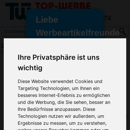
Liebe
Werbeartikelfreunde
und -
2D Schlüsselanhänger, Schwarz
wir sind wieder für Sie da
(Art.-Nr.:
5068-001
)
Ihre Privatsphäre ist uns
freundinnen,
wichtig
Seit dem 11. Januar 2022 haben
wir unsere aktiven Geschäfte an
die Firma Advertika übergeben.
Diese Website verwendet Cookies und
Targeting Technologien, um Ihnen ein
Ab sofort können Sie sich bei
besseres Internet-Erlebnis zu ermöglichen
Anfragen und Bestellungen
und die Werbung, die Sie sehen, besser an
vertrauensvoll an Ihre neuen
Ihre Bedürfnisse anzupassen. Diese
Werbemittel-Experten Christian
Technologien nutzen wir außerdem, um
Walter und Nico Vieira wenden.
Ergebnisse zu messen, um zu verstehen,
woher unsere Besucher kommen oder um