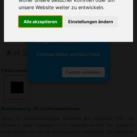
Sie erreichen sie von Montag bis
unsere Website weiter zu entwickeln.
Freitag zwischen 8 und 18 Uhr
unter 0611 94 585 2749 oder
info@advertika.de.
Alle akzeptieren
Einstellungen ändern
Wir freuen uns auf Ihre Anfrage
und grüßen freundlich
Christian Walter und Nico Vieira
Farbauswahl: 2D Schlüsselanhänger
Fenster schließen
Beschreibung: 2D Schlüsselanhänger
Diese 2D Schlüsselanhänger bestehen aus flexibelem PVC und
können in jeder beliebigen Form hergstellt werden. Der genannte
Preis bezieht sich auf die Standardgröße ohne Kette. Der Mehrpreis